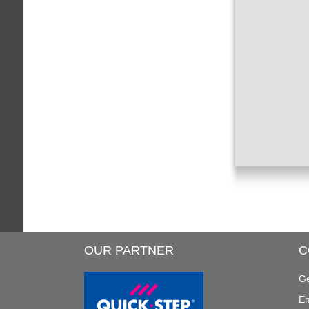
OUR PARTNER
C
Ge
Em