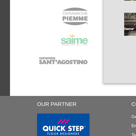
OUR PARTNER
C
Ge
Em
Te